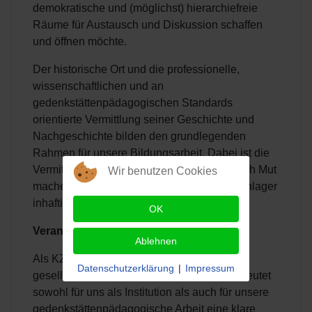
demokratische und (möglichst) hierarchiefreie
Räume für Austausch und Diskussion schaffen
und öffnen möchte.
Der historische Ort und die professionelle,
wissenschaftlichen und an
gedenkstättenpädagogischen Standards
orientierte Vermittlung seiner Geschichte und
Nachgeschichte bilden den grundlegenden
Rahmen für unsere Bildungsarbeit. Dabei ist die
Vermittlung der – häufig leidvollen, aber auch Mut
Wir benutzen Cookies
machenden – Erfahrungen der im KZ-Außenlager
inhaftierten Menschen wesentlich.
OK
Verantwortung und Haltung
Ablehnen
Als KZ-Gedenkstätte stehen wir in einer
Datenschutzerklärung
|
Impressum
gesellschaftlichen Verantwortung. Dies bedeutet
sowohl für uns als Institution als auch für unsere
gedenkstättenpädagogische Arbeit eine klare