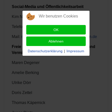
Social-Media und Öffentlichkeitsarbeit
Wir benutzen Cookies
Kim Nierobisch
Telefon: 0157 - 874 892 45
OK
Mail:
media@kz-gedenkstaette-kaltenkirchen.de
Ablehnen
Freie Mitarbeiter:innen für die Bildungs- und
Datenschutzerklärung
|
Impressum
Vermittlungsarbeit
Maren Degener
Amelie Berking
Ulrike Dörr
Doris Zettel
Thomas Käpernick