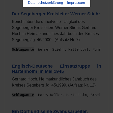
Datenschutzerklärung
|
Impressum
Der Segeberger Kreisleiter Werner Stiehr
Bericht über die unheilvolle Tätigkeit des
Segeberger Kreisleiters Werner Stiehr. Gerhard
Hoch in Heimatkundliches Jahrbuch des Kreises
Segeberg Jg. 46/2000. (Aufsatz Nr. 7)
Schlagworte
: Werner Stiehr, Kattendorf, Führerschu
Englisch-Deutsche Einsatztruppe in
Hartenholm im Mai 1945
Gerhard Hoch, Heimatkundliches Jahrbuch des
Kreises Segeberg Jg. 45/1999. (Aufsatz Nr. 12)
Schlagworte
: Harry Weller, Hartenholm, Arbeitslage
Ein Dorf und seine Zwangsarbeiter.