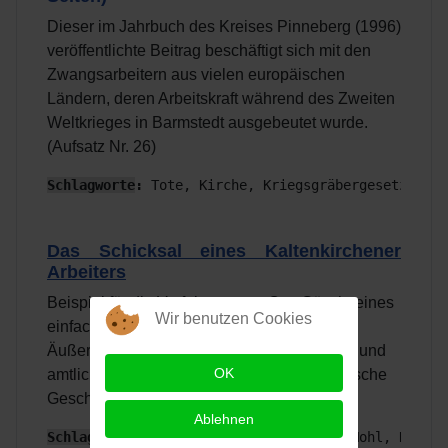
Dieser im Jahrbuch des Kreises Pinneberg (1996)
veröffentlichte Beitrag beschäftigt sich mit den
Zwangsarbeitern aus vielen europäischen
Ländern, deren Arbeitskraft während des Zweiten
Weltkrieges in Barmstedt ausgebeutet wurde.
(Aufsatz Nr. 26)
Schlagworte
:
 Tote, Kirche, Kriegsgräbergesetz 
Das Schicksal eines Kaltenkirchener
Arbeiters
Beispiel für die Verfolgung von Otto Gösch, eines
Wir benutzen Cookies
einfachen Mannes, der mit regimekritischen
Äußerungen aufgefallen ist, für Denuziation und
OK
amtlicher Willkür. Gerhard Hoch, Demokratische
Geschichte Bd. 12/1999. (Aufsatz Nr. 5)
Ablehnen
Schlagworte
: Otto Gösch, Waldemar von Mohl, KZ Kuh