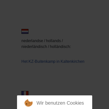
nederlandse / hollands /
niederländisch / holländisch:
Het KZ-Buitenkamp in Kaltenkirchen
Wir benutzen Cookies
francais /
französisch: