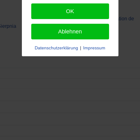
OK
Site commémoratif du camp de concentration de
Sierpnia
Kaltenkirchen à Springhirsch
Ablehnen
Datenschutzerklärung
|
Impressum