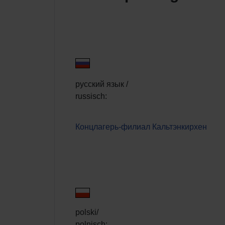
русский язык
/
russisch:
Концлагерь-филиал Кальтэнкирхен
polski/
polnisch: