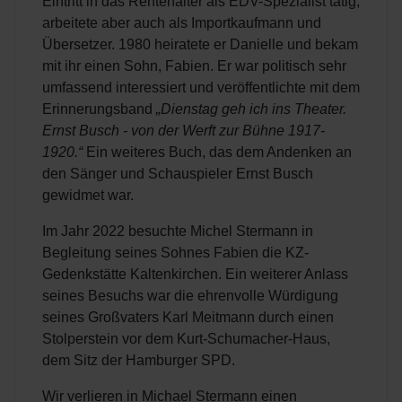
Eintritt in das Rentenalter als EDV-Spezialist tätig,
arbeitete aber auch als Importkaufmann und
Übersetzer. 1980 heiratete er Danielle und bekam
mit ihr einen Sohn, Fabien. Er war politisch sehr
umfassend interessiert und veröffentlichte mit dem
Erinnerungsband
„Dienstag geh ich ins Theater.
Ernst Busch - von der Werft zur Bühne 1917-
1920.“
Ein weiteres Buch, das dem Andenken an
den Sänger und Schauspieler Ernst Busch
gewidmet war.
Im Jahr 2022 besuchte Michel Stermann in
Begleitung seines Sohnes Fabien die KZ-
Gedenkstätte Kaltenkirchen. Ein weiterer Anlass
seines Besuchs war die ehrenvolle Würdigung
seines Großvaters Karl Meitmann durch einen
Stolperstein vor dem Kurt-Schumacher-Haus,
dem Sitz der Hamburger SPD.
Wir verlieren in Michael Stermann einen